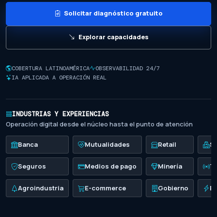
Solicitar diagnóstico gratuito
Explorar capacidades
COBERTURA LATINOAMÉRICA
OBSERVABILIDAD 24/7
IA APLICADA A OPERACIÓN REAL
INDUSTRIAS Y EXPERIENCIAS
Operación digital desde el núcleo hasta el punto de atención
Banca
Mutualidades
Retail
S
Seguros
Medios de pago
Minería
T
Agroindustria
E-commerce
Gobierno
En