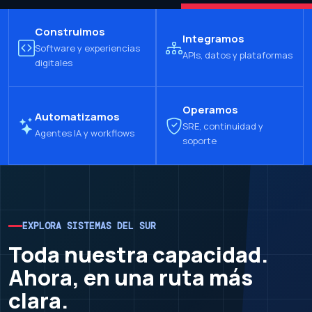
Construimos
Integramos
Software y experiencias
APIs, datos y plataformas
digitales
Operamos
Automatizamos
SRE, continuidad y
Agentes IA y workflows
soporte
EXPLORA SISTEMAS DEL SUR
Toda nuestra capacidad.
Ahora, en una ruta más
clara.